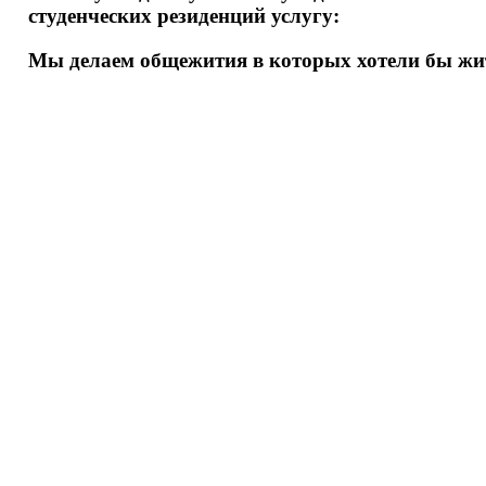
студенческих резиденций услугу:
М
ы
д
е
л
а
е
м
о
б
щ
е
ж
и
т
и
я
в
к
о
т
о
р
ы
х
х
о
т
е
л
и
б
ы
ж
и