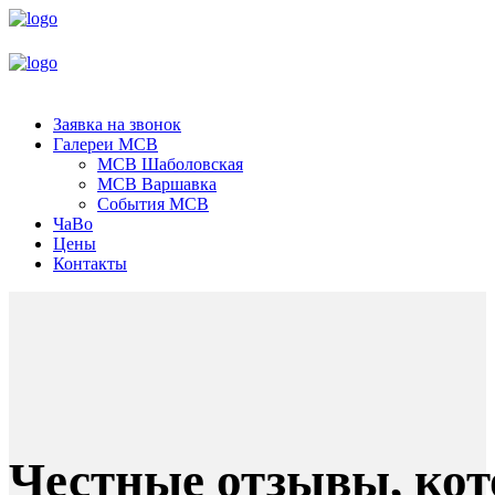
Заявка на звонок
Галереи МСВ
МСВ Шаболовская
МСВ Варшавка
События МСВ
ЧаВо
Цены
Контакты
Честные
отзывы,
ко