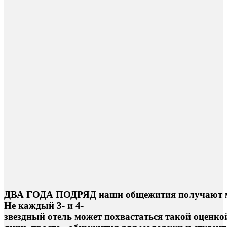
Д
В
А
Г
О
Д
А
П
О
Д
Р
Я
Д
н
а
ш
и
о
б
щ
е
ж
и
т
и
я
п
о
л
у
ч
а
ю
т
Н
е
к
а
ж
д
ы
й
3
-
и
4
-
з
в
е
з
д
н
ы
й
о
т
е
л
ь
м
о
ж
е
т
п
о
х
в
а
с
т
а
т
ь
с
я
т
а
к
о
й
о
ц
е
н
к
о