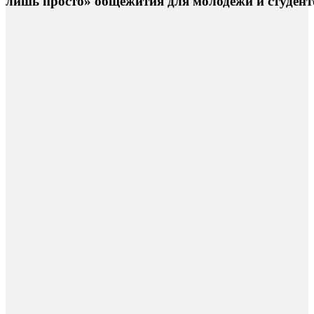
л
и
ш
ь
п
р
о
с
т
о
»
о
б
щ
е
ж
и
т
и
я
д
л
я
м
о
л
о
д
е
ж
и
и
с
т
у
д
е
н
т